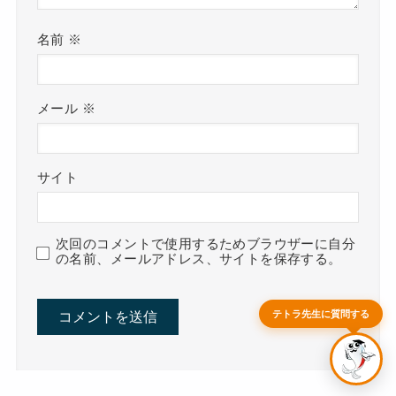
名前
※
メール
※
テトラ教授（AI自動応答）
アクアレンタリウム相談室へようこそ！
サイト
水槽のレンタルやメンテナンスについてAIがお答
えします。
以下のボタンから選ぶか、質問をご入力くださ
い。
次回のコメントで使用するためブラウザーに自分
の名前、メールアドレス、サイトを保存する。
無料相談・ZOOM予約
レンタルについて
料金について
出張水槽掃除について
対応地域について
テトラ先生に質問する