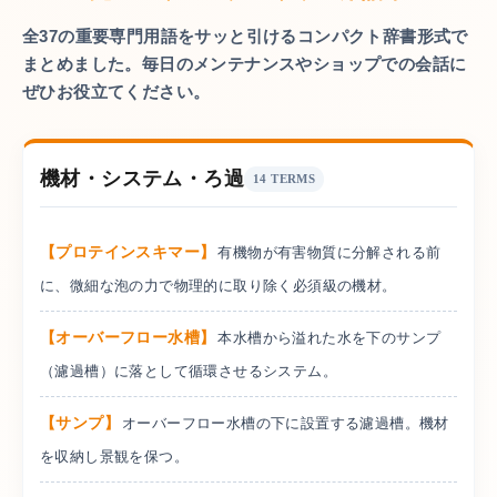
全37の重要専門用語をサッと引けるコンパクト辞書形式で
まとめました。
毎日のメンテナンスやショップでの会話に
ぜひお役立てください。
機材・システム・ろ過
14 TERMS
プロテインスキマー
有機物が有害物質に分解される前
に、微細な泡の力で物理的に取り除く必須級の機材。
オーバーフロー水槽
本水槽から溢れた水を下のサンプ
（濾過槽）に落として循環させるシステム。
サンプ
オーバーフロー水槽の下に設置する濾過槽。機材
を収納し景観を保つ。