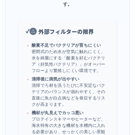
す。
外部フィルターの限界
△
酸素不足でバクテリアが育ちにくい
・
密閉式のため水が空気に触れにくく、
水を綺麗にする「酸素を好むバクテリ
ア（好気性バクテリア）」がオーバー
フローより繁殖しにくい環境です。
清掃後に病気が出やすい
・
清掃でろ材を洗うたびに不安定なバク
テリアのバランスが崩れやすく、その
直後に魚が白点病などを発症するリス
クが高まります。
機材が丸見えでカッコ悪い
・
プロテインスキマーやヒーターなど、
海水特有の大きな機材を水槽内に入れ
る必要があり、せっかくの美しい景観