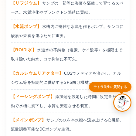
リフジウム
サンプの一部等に海藻を隔離して育てるスペ
ース。水質浄化やプランクトン繁殖に貢献。
水流ポンプ
水槽内に複雑な水流を作るポンプ。サンゴに
テトラ教授（AI自動応答）
酸素や栄養を運ぶために重要。
アクアレンタリウム相談室へようこそ！
水槽のレンタルやメンテナンスについてAIがお答
えします。
RO/DI水
水道水の不純物（塩素、ケイ酸等）を極限まで
以下のボタンから選ぶか、質問をご入力くださ
い。
取り除いた純水。コケ抑制に不可欠。
無料相談・ZOOM予約
レンタルについて
カルシウムリアクター
CO2でメディアを溶かし、カル
料金について
出張水槽掃除について
シウム等を持続的に供給するSPS向け機材。
テトラ先生に質問する
対応地域について
ドーシングポンプ
添加剤を設定した時間に設定量だけ自
動で水槽に滴下し、水質を安定させる装置。
お電話での問い合わせ
03-4500-8422
受付時
メインポンプ
サンプの水を本水槽へ汲み上げる心臓部。
お問い
間：9:00～20:00
流量調整可能なDCポンプが主流。
合せ