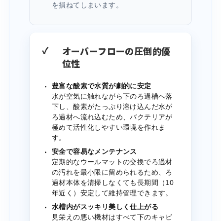
を損ねてしまいます。
オーバーフローの圧倒的優
◎
位性
豊富な酸素で水質が劇的に安定
・
水が空気に触れながら下のろ過槽へ落
下し、酸素がたっぷり溶け込んだ水が
ろ過材へ流れ込むため、バクテリアが
極めて活性化しやすい環境を作れま
す。
安全で容易なメンテナンス
・
定期的なウールマットの交換でろ過材
の汚れを最小限に留められるため、ろ
過材本体を清掃しなくても長期間（10
年近く）安定して維持管理できます。
水槽内がスッキリ美しく仕上がる
・
見栄えの悪い機材はすべて下のキャビ