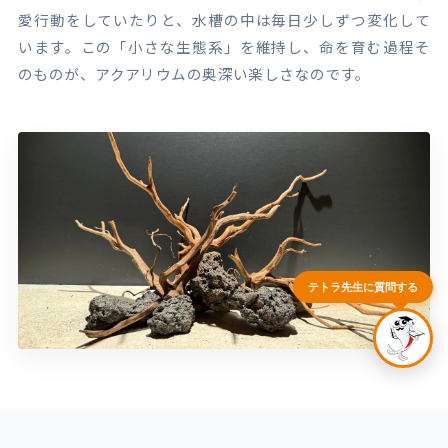
愛行動をしていたりと、水槽の中は毎日少しずつ変化して
います。この「小さな生態系」を維持し、命を育む過程そ
のものが、アクアリウムの奥深い楽しさなのです。
テトラ教授（AI自動応答）
アクアレンタリウム相談室へようこそ！
水槽のレンタルやメンテナンスについてAIがお答
えします。
以下のボタンから選ぶか、質問をご入力くださ
い。
無料相談・ZOOM予約
レンタルについて
料金について
出張水槽掃除について
テトラ先生に質問する
対応地域について
お電話での問い合わせ
03-4500-8422
受付時
お問い
間：9:00～20:00
合せ