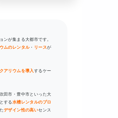
ョンが集まる大都市です。
ウムのレンタル
・
リース
が
クアリウムを導入
するケー
吹田市・豊中市といった大
とする
水槽レンタルのプロ
た
デザイン性の高い
センス